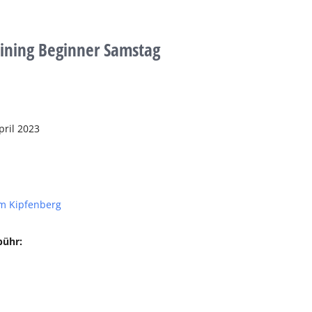
aining Beginner Samstag
pril 2023
m Kipfenberg
bühr: