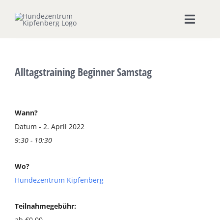
Zum
Inhalt
Toggle
springen
Naviga
Home
Alltagstraining Beginner Samstag
Hundeschule
Seminare & Workshops
Wann?
Datum - 2. April 2022
9:30 - 10:30
Unsere Shops
Wo?
Hundepension
Hundezentrum Kipfenberg
Ernährungsberatung
Teilnahmegebühr:
ab €0,00