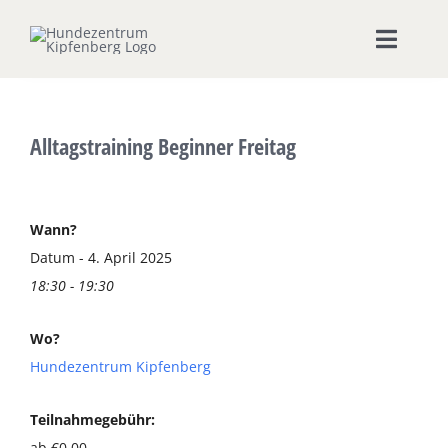
Zum
Inhalt
Toggle
springen
Naviga
Home
Alltagstraining Beginner Freitag
Hundeschule
Seminare & Workshops
Wann?
Datum - 4. April 2025
18:30 - 19:30
Unsere Shops
Wo?
Hundepension
Hundezentrum Kipfenberg
Ernährungsberatung
Teilnahmegebühr:
ab €0,00