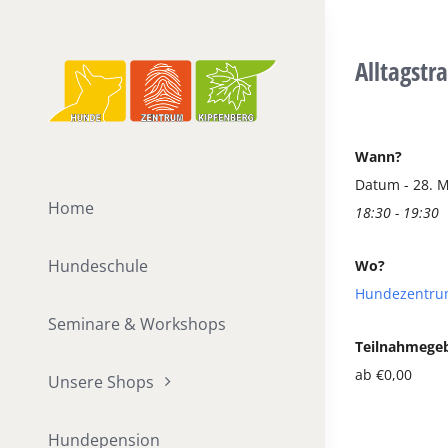
Zum
Inhalt
Alltagstr
springen
Wann?
Datum - 28. 
Home
18:30 - 19:30
Hundeschule
Wo?
Hundezentru
Seminare & Workshops
Teilnahmege
ab €0,00
Unsere Shops
Hundepension