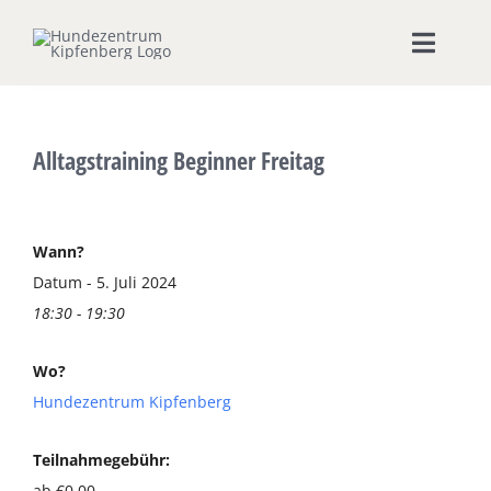
Zum
Inhalt
Toggle
springen
Naviga
Home
Alltagstraining Beginner Freitag
Hundeschule
Seminare & Workshops
Wann?
Datum - 5. Juli 2024
18:30 - 19:30
Unsere Shops
Wo?
Hundepension
Hundezentrum Kipfenberg
Ernährungsberatung
Teilnahmegebühr:
ab €0,00