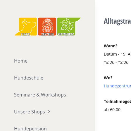
Zum
Inhalt
Alltagstr
springen
Wann?
Datum - 19. A
Home
18:30 - 19:30
Hundeschule
Wo?
Hundezentru
Seminare & Workshops
Teilnahmege
ab €0,00
Unsere Shops
Hundepension