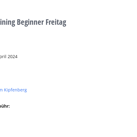
aining Beginner Freitag
pril 2024
m Kipfenberg
bühr: