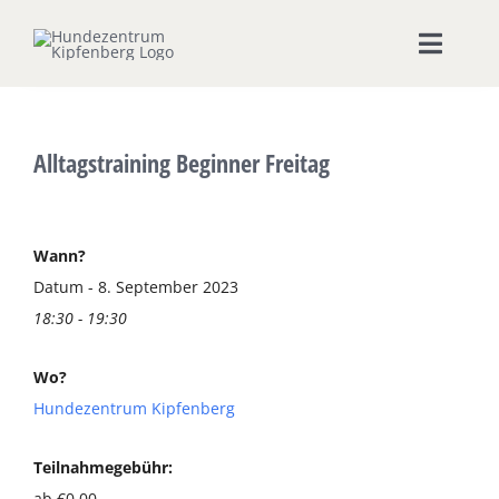
Zum
Inhalt
Toggle
springen
Naviga
Home
Alltagstraining Beginner Freitag
Hundeschule
Seminare & Workshops
Wann?
Datum - 8. September 2023
18:30 - 19:30
Unsere Shops
Wo?
Hundepension
Hundezentrum Kipfenberg
Ernährungsberatung
Teilnahmegebühr:
ab €0,00