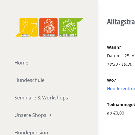
Zum
Inhalt
Alltagstr
springen
Wann?
Datum - 25. 
Home
18:30 - 19:30
Hundeschule
Wo?
Hundezentru
Seminare & Workshops
Teilnahmege
ab €0,00
Unsere Shops
Hundepension