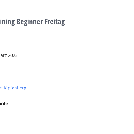
aining Beginner Freitag
März 2023
m Kipfenberg
bühr: