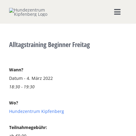
Zum
Inhalt
Toggle
springen
Naviga
Home
Alltagstraining Beginner Freitag
Hundeschule
Seminare & Workshops
Wann?
Datum - 4. März 2022
18:30 - 19:30
Unsere Shops
Wo?
Hundepension
Hundezentrum Kipfenberg
Ernährungsberatung
Teilnahmegebühr:
ab €0,00