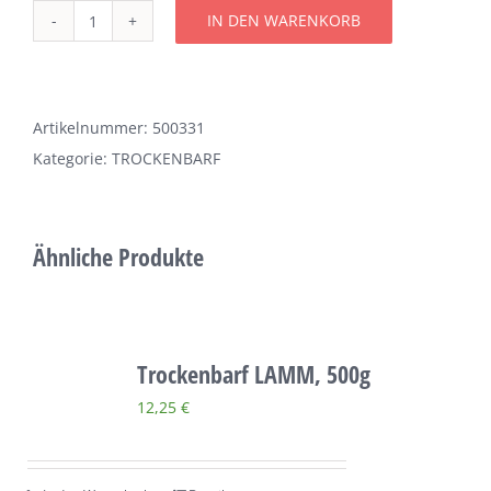
IN DEN WARENKORB
Über uns
Trockenbarf
WILD
Terminkalender
,
1000g
Artikelnummer:
500331
Menge
Kategorie:
TROCKENBARF
Kontakt & Anfahrt
Öffnungszeiten
Ähnliche Produkte
Trockenbarf LAMM, 500g
12,25
€