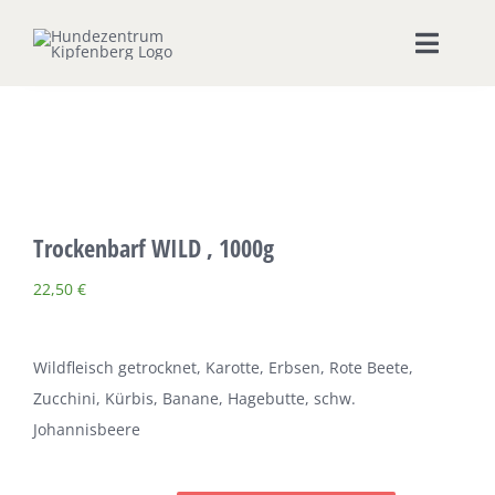
Zum
Inhalt
Toggle
springen
Naviga
Home
Hundeschule
Trockenbarf WILD , 1000g
Seminare & Workshops
22,50
€
Unsere Shops
Wildfleisch getrocknet, Karotte, Erbsen, Rote Beete,
Hundepension
Zucchini, Kürbis, Banane, Hagebutte, schw.
Johannisbeere
Ernährungsberatung