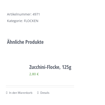
1000g
Über uns
Menge
Artikelnummer:
4971
Terminkalender
Kategorie:
FLOCKEN
Kontakt & Anfahrt
Ähnliche Produkte
Öffnungszeiten
Zucchini-Flocke, 125g
2,80
€
In den Warenkorb
Details