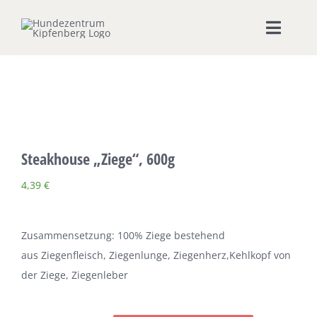
Zum
Inhalt
Toggle
springen
Naviga
Home
Hundeschule
Steakhouse „Ziege“, 600g
Seminare & Workshops
4,39
€
Unsere Shops
Zusammensetzung: 100% Ziege bestehend
Hundepension
aus Ziegenfleisch, Ziegenlunge, Ziegenherz,Kehlkopf von
der Ziege, Ziegenleber
Ernährungsberatung