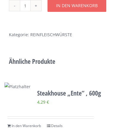
IN DEN WARENKORB
Über uns
Steakhouse
„Ziege“,
Terminkalender
600g
Menge
Kategorie:
REINFLEISCHWÜRSTE
Kontakt & Anfahrt
Ähnliche Produkte
Öffnungszeiten
Steakhouse „Ente“ , 600g
4,29
€
In den Warenkorb
Details