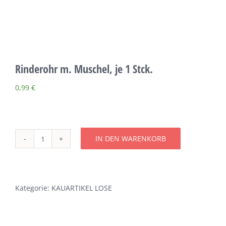
Über uns
Terminkalender
Rinderohr m. Muschel, je 1 Stck.
Kontakt & Anfahrt
0,99
€
Öffnungszeiten
IN DEN WARENKORB
Rinderohr
m.
Muschel,
je
Kategorie:
KAUARTIKEL LOSE
1
Stck.