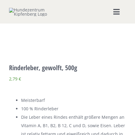
Zum
Inhalt
Toggle
springen
Naviga
Home
Hundeschule
Rinderleber, gewolft, 500g
Seminare & Workshops
2,79
€
Unsere Shops
Meisterbarf
Hundepension
100 % Rinderleber
Die Leber eines Rindes enthält größere Mengen an
Ernährungsberatung
Vitamin A, B1, B2, B 12, C und D, sowie Eisen. Leber
ist relativ fettarm und eiweißreich und dadurch in