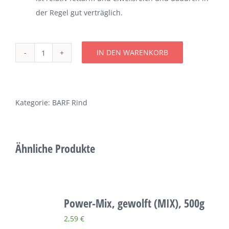
der Regel gut verträglich.
Über uns
Terminkalender
IN DEN WARENKORB
Rinderleber,
gewolft,
Kontakt & Anfahrt
500g
Menge
Kategorie:
BARF Rind
Öffnungszeiten
Ähnliche Produkte
Power-Mix, gewolft (MIX), 500g
2,59
€