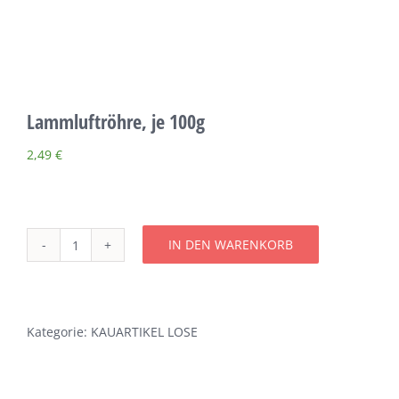
Über uns
Terminkalender
Lammluftröhre, je 100g
Kontakt & Anfahrt
2,49
€
Öffnungszeiten
IN DEN WARENKORB
Lammluftröhre,
je
100g
Menge
Kategorie:
KAUARTIKEL LOSE