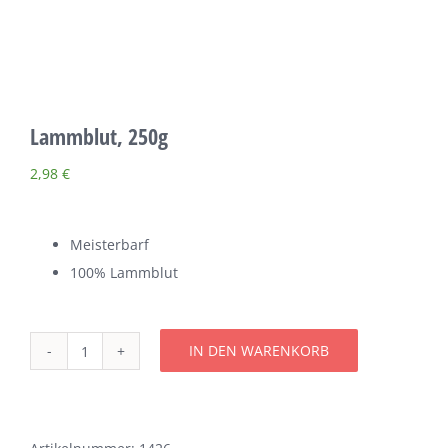
Über uns
Terminkalender
Lammblut, 250g
Kontakt & Anfahrt
2,98
€
Öffnungszeiten
Meisterbarf
100% Lammblut
IN DEN WARENKORB
Lammblut,
250g
Menge