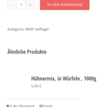
IN DEN WARENKORB
Über uns
Hühnermenü,
gewolft,
Terminkalender
500g
Menge
Kategorie:
BARF Geflügel
Kontakt & Anfahrt
Ähnliche Produkte
Öffnungszeiten
Hühnermix, in Würfeln , 1000g
6,88
€
In den Warenkorb
Details