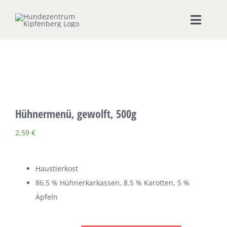
Zum
Inhalt
Toggle
springen
Naviga
Home
Hundeschule
Hühnermenü, gewolft, 500g
Seminare & Workshops
2,59
€
Unsere Shops
Haustierkost
Hundepension
86.5 % Hühnerkarkassen, 8.5 % Karotten, 5 %
Äpfeln
Ernährungsberatung