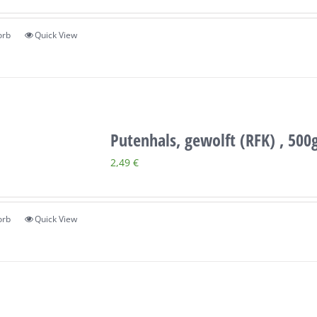
orb
Quick View
Putenhals, gewolft (RFK) , 500
2,49
€
orb
Quick View