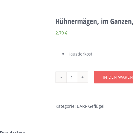
Hühnermägen, im Ganzen,
2,79
€
Haustierkost
IN DEN WARE
Hühnermägen,
im
Ganzen,
500g
Kategorie:
BARF Geflügel
Menge