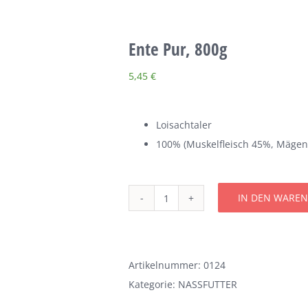
Ente Pur, 800g
5,45
€
Loisachtaler
100% (Muskelfleisch 45%, Mägen
IN DEN WARE
Ente
Pur,
800g
Menge
Artikelnummer:
0124
Kategorie:
NASSFUTTER