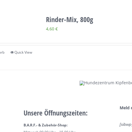
Rinder-Mix, 800g
4,60
€
orb
Quick View
Meld 
Unsere Öffnungszeiten:
[sibwp
B.A.R.F.- & Zubehör-Shop: