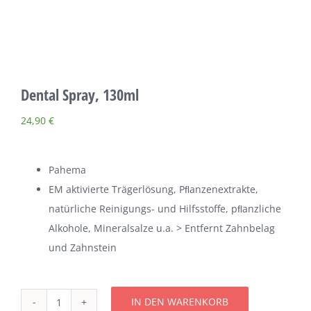
Über uns
Terminkalender
Dental Spray, 130ml
Kontakt & Anfahrt
24,90
€
Öffnungszeiten
Pahema
EM aktivierte Trägerlösung, Pﬂanzenextrakte,
natürliche Reinigungs- und Hilfsstoffe, pﬂanzliche
Alkohole, Mineralsalze u.a. > Entfernt Zahnbelag
und Zahnstein
IN DEN WARENKORB
Dental