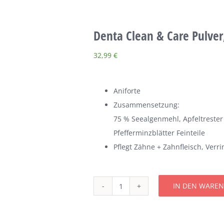
Denta Clean & Care Pulver
32,99
€
Aniforte
Zusammensetzung:
75 % Seealgenmehl, Apfeltrester 
Pfefferminzblätter Feinteile
Pflegt Zähne + Zahnfleisch, Ver
IN DEN WARE
Denta
Clean
&