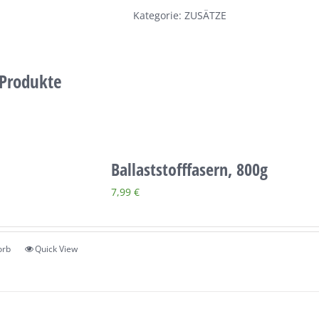
Care
Kategorie:
ZUSÄTZE
Pulver,
300g
Menge
 Produkte
Ballaststofffasern, 800g
7,99
€
orb
Quick View