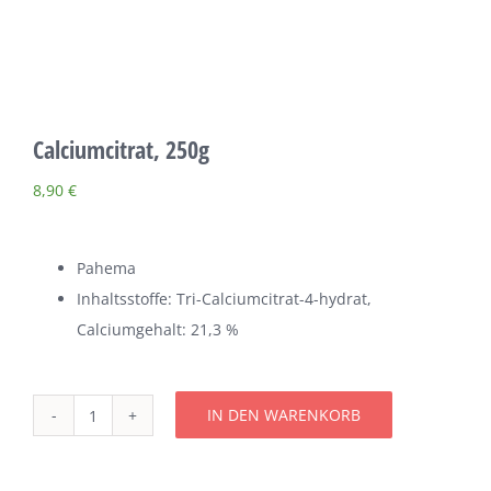
Über uns
Terminkalender
Calciumcitrat, 250g
Kontakt & Anfahrt
8,90
€
Öffnungszeiten
Pahema
Inhaltsstoffe: Tri-Calciumcitrat-4-hydrat,
Calciumgehalt: 21,3 %
IN DEN WARENKORB
Calciumcitrat,
250g
Menge