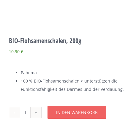
Über uns
Terminkalender
BIO-Flohsamenschalen, 200g
Kontakt & Anfahrt
10,90
€
Öffnungszeiten
Pahema
100 % BIO-Flohsamenschalen > unterstützen die
Funktionsfähigkeit des Darmes und der Verdauung.
IN DEN WARENKORB
BIO-
Flohsamenschalen,
200g