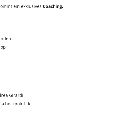
kommt ein exklusives
Coaching.
tunden
hop
drea Girardi
-checkpoint.de