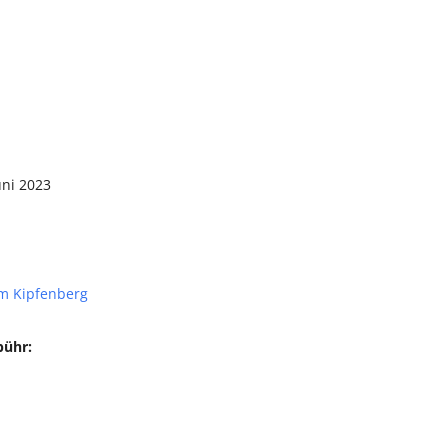
uni 2023
m Kipfenberg
bühr: