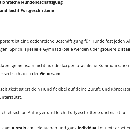
Actionreiche Hundebeschäftigung
und leicht Fortgeschrittene
ortart ist eine actionreiche Beschäftigung für Hunde fast jeden Al
ngen. Sprich, spezielle Gymnastikbälle werden über
größere Dista
n dabei gemeinsam nicht nur die körpersprachliche Kommunikation
essert sich auch der
Gehorsam
.
lseitigkeit agiert dein Hund flexibel auf deine Zurufe und Körper
 unterstützt.
ichtet sich an Anfänger und leicht Fortgeschrittene und es ist fü
s Team
einzeln
am Feld stehen und ganz
individuell
mit mir arbeite