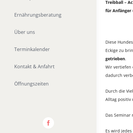
Treibball – 
für Anfänger 
Ernährungsberatung
Über uns
Diese Hundesp
Terminkalender
Eckige zu bri
getrieben
.
Kontakt & Anfahrt
Wir vertiefe
dadurch verb
Öffnungszeiten
Durch die Vie
Alltag positiv
Das Seminar r
Es wird jede