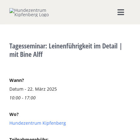
Zum
Inhalt
Toggle
springen
Naviga
Home
Tagesseminar: Leinenführigkeit im Detail |
Hundeschule
mit Bine Alff
Zeige
Seminare & Workshops
grösseres
Wann?
Bild
Datum - 22. März 2025
Unsere Shops
10:00 - 17:00
Hundepension
Wo?
Hundezentrum Kipfenberg
Ernährungsberatung
Teilnahmegebühr: