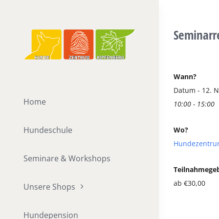
Zum
Inhalt
Seminarr
springen
Wann?
Datum - 12. 
Home
10:00 - 15:00
Hundeschule
Wo?
Hundezentru
Seminare & Workshops
Teilnahmege
ab €30,00
Unsere Shops
Hundepension