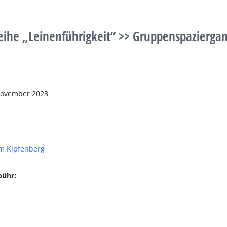
eihe „Leinenführigkeit“ >> Gruppenspazierg
November 2023
m Kipfenberg
bühr: