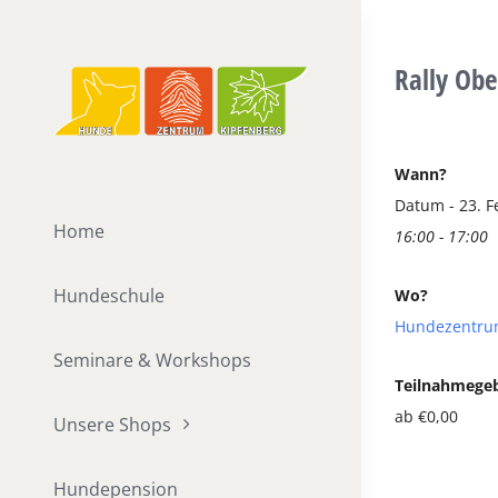
Zum
Inhalt
Rally Obe
springen
Wann?
Datum - 23. F
Home
16:00 - 17:00
Hundeschule
Wo?
Hundezentru
Seminare & Workshops
Teilnahmege
ab €0,00
Unsere Shops
Hundepension