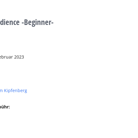
dience -Beginner-
ebruar 2023
m Kipfenberg
bühr: