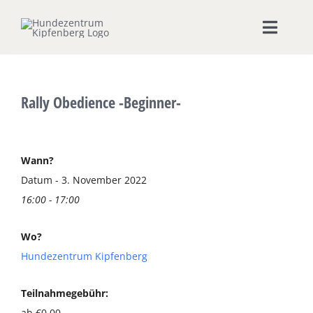
Zum
Inhalt
Toggle
springen
Naviga
Home
Rally Obedience -Beginner-
Hundeschule
Seminare & Workshops
Wann?
Datum - 3. November 2022
16:00 - 17:00
Unsere Shops
Wo?
Hundepension
Hundezentrum Kipfenberg
Ernährungsberatung
Teilnahmegebühr:
ab €0,00