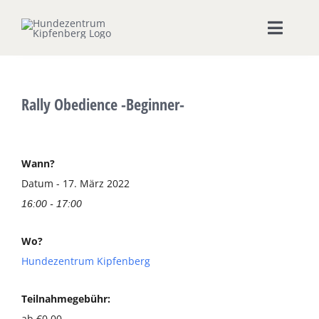
Zum
Inhalt
Toggle
springen
Naviga
Home
Rally Obedience -Beginner-
Hundeschule
Seminare & Workshops
Wann?
Datum - 17. März 2022
16:00 - 17:00
Unsere Shops
Wo?
Hundepension
Hundezentrum Kipfenberg
Ernährungsberatung
Teilnahmegebühr:
ab €0,00