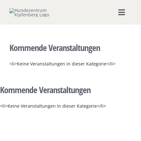
Zum
Inhalt
Toggle
springen
Naviga
Home
Kommende Veranstaltungen
Hundeschule
<li>Keine Veranstaltungen in dieser Kategorie</li>
Seminare & Workshops
Kommende Veranstaltungen
Unsere Shops
<li>Keine Veranstaltungen in dieser Kategorie</li>
Hundepension
Ernährungsberatung