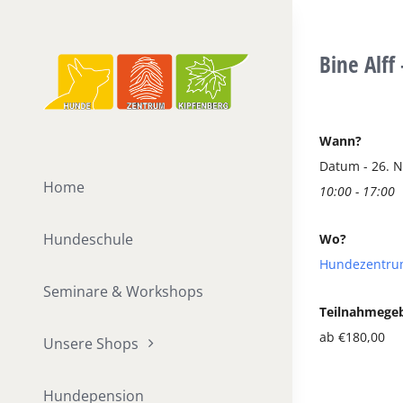
Zum
Inhalt
Bine Alff
springen
Zeige
grösseres
Wann?
Bild
Datum - 26. 
Home
10:00 - 17:00
Hundeschule
Wo?
Hundezentru
Seminare & Workshops
Teilnahmege
ab €180,00
Unsere Shops
Hundepension