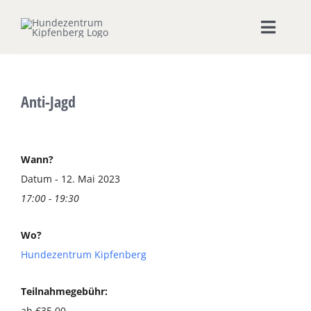
Zum
Inhalt
Toggle
springen
Naviga
Home
Anti-Jagd
Hundeschule
Seminare & Workshops
Wann?
Datum - 12. Mai 2023
17:00 - 19:30
Unsere Shops
Wo?
Hundepension
Hundezentrum Kipfenberg
Ernährungsberatung
Teilnahmegebühr:
ab €35,00