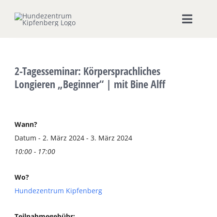
Zum
Inhalt
Toggle
springen
Naviga
Home
2-Tagesseminar: Körpersprachliches
Hundeschule
Longieren „Beginner“ | mit Bine Alff
Zeige
Seminare & Workshops
grösseres
Wann?
Bild
Datum - 2. März 2024 - 3. März 2024
Unsere Shops
10:00 - 17:00
Hundepension
Wo?
Hundezentrum Kipfenberg
Ernährungsberatung
Teilnahmegebühr: