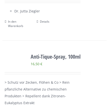
Über uns
Dr. Jutta Ziegler
Terminkalender
In den
Details
Warenkorb
Kontakt & Anfahrt
Öffnungszeiten
Anti-Tique-Spray, 100ml
16,50
€
> Schutz vor Zecken, Flöhen & Co > Rein
pflanzliche Alternative zu chemischen
Produkten > Repellent dank Zitronen-
Eukalyptus Extrakt