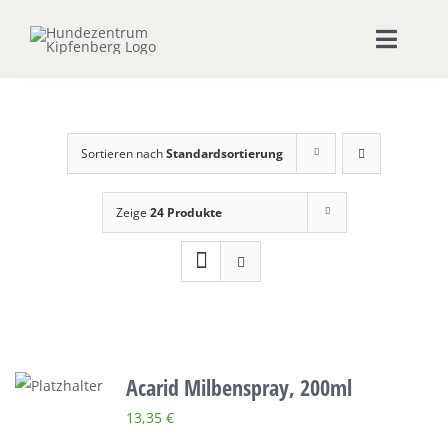
Zum
Inhalt
Toggle
springen
Naviga
Home
Sortieren nach
Standardsortierung
Hundeschule
Zeige
24 Produkte
Seminare & Workshops
Unsere Shops
Hundepension
Acarid Milbenspray, 200ml
Ernährungsberatung
13,35
€