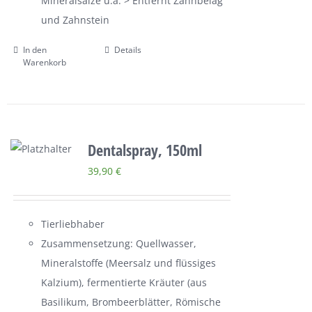
Mineralsalze u.a. > Entfernt Zahnbelag
und Zahnstein
In den
Details
Warenkorb
Dentalspray, 150ml
39,90
€
Tierliebhaber
Zusammensetzung: Quellwasser,
Mineralstoffe (Meersalz und flüssiges
Kalzium), fermentierte Kräuter (aus
Basilikum, Brombeerblätter, Römische