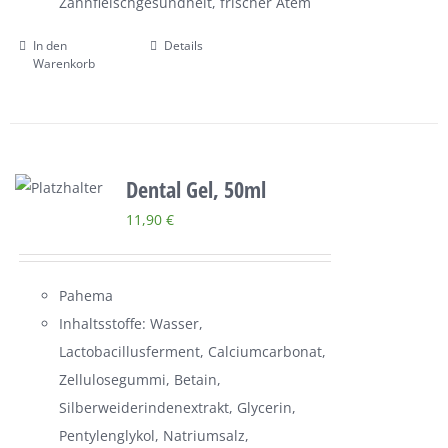
Zahnfleischgesundheit, frischer Atem
In den
Details
Warenkorb
Dental Gel, 50ml
11,90
€
Pahema
Inhaltsstoffe: Wasser,
Lactobacillusferment, Calciumcarbonat,
Zellulosegummi, Betain,
Silberweiderindenextrakt, Glycerin,
Pentylenglykol, Natriumsalz,