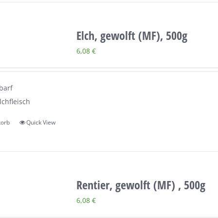
Elch, gewolft (MF), 500g
6,08
€
barf
lchfleisch
korb
Quick View
Rentier, gewolft (MF) , 500g
6,08
€