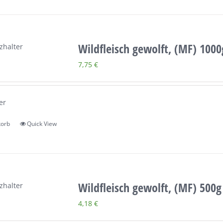
Wildfleisch gewolft, (MF) 1000
7,75
€
er
korb
Quick View
Wildfleisch gewolft, (MF) 500g
4,18
€