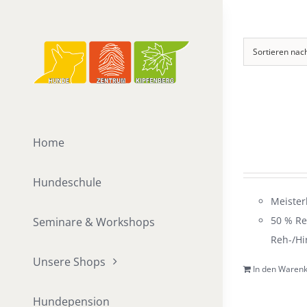
Zum
Inhalt
springen
Sortieren nac
Home
Hundeschule
Meister
50 % Re
Seminare & Workshops
Reh-/Hi
Unsere Shops
In den Waren
Hundepension