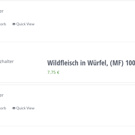
er
korb
Quick View
Wildfleisch in Würfel, (MF) 10
7,75
€
er
korb
Quick View