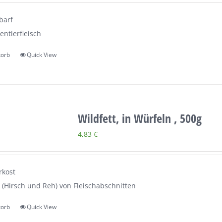
barf
entierfleisch
korb
Quick View
Wildfett, in Würfeln , 500g
4,83
€
rkost
t (Hirsch und Reh) von Fleischabschnitten
korb
Quick View