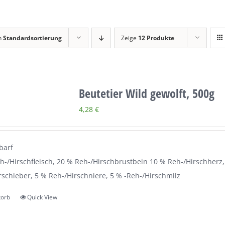
h
Standardsortierung
Zeige
12 Produkte
Beutetier Wild gewolft, 500g
4,28
€
barf
h-/Hirschfleisch, 20 % Reh-/Hirschbrustbein 10 % Reh-/Hirschherz,
rschleber, 5 % Reh-/Hirschniere, 5 % -Reh-/Hirschmilz
korb
Quick View